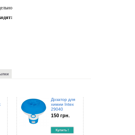
дельно
ходят:
ылки
Дозатор для
x
химии Intex
29040
150 грн.